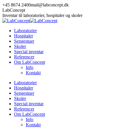
Skip
+45 8674 2400
mail@labconcept.dk
to
LabConcept
content
Inventar til laboratorier, hospitaler og skoler
Laboratorier
Hospitaler
Sengestuer
Skoler
Special inventar
Referencer
Om LabConcept
Info
Kontakt
Laboratorier
Hospitaler
Sengestuer
Skoler
Special inventar
Referencer
Om LabConcept
Info
Kontakt