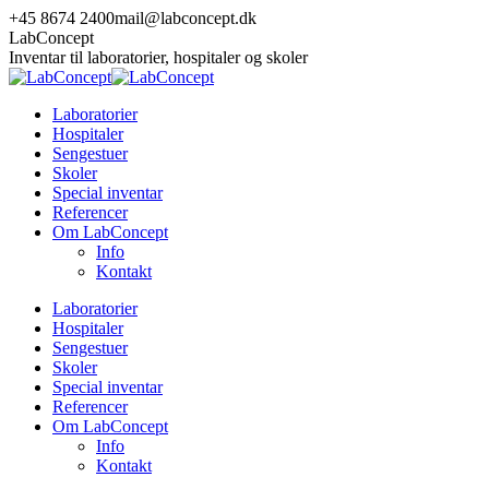
Skip
+45 8674 2400
mail@labconcept.dk
to
LabConcept
content
Inventar til laboratorier, hospitaler og skoler
Laboratorier
Hospitaler
Sengestuer
Skoler
Special inventar
Referencer
Om LabConcept
Info
Kontakt
Laboratorier
Hospitaler
Sengestuer
Skoler
Special inventar
Referencer
Om LabConcept
Info
Kontakt